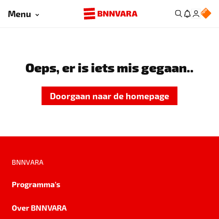
Menu
Oeps, er is iets mis gegaan..
Doorgaan naar de homepage
BNNVARA
Programma's
Over BNNVARA