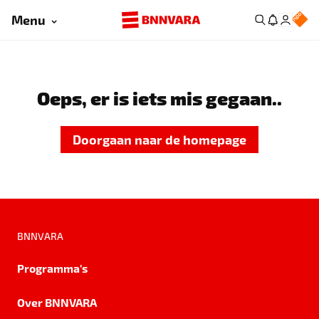
Menu
Oeps, er is iets mis gegaan..
Doorgaan naar de homepage
BNNVARA
Programma's
Over BNNVARA