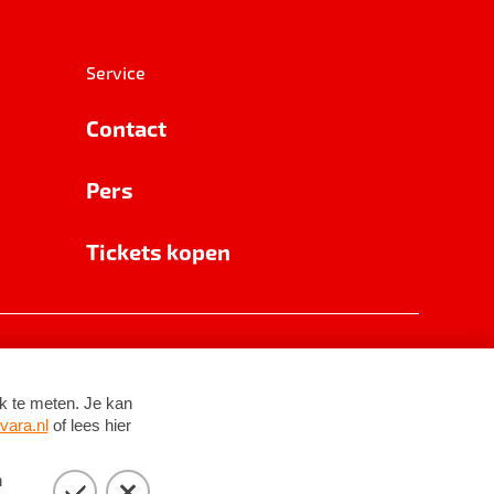
Service
Contact
Pers
Tickets kopen
RSIN 8531 62 402