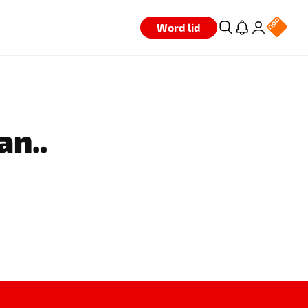
Word lid
an..