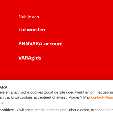
Sluit je aan
Lid worden
BNNVARA-account
VARAgids
voorwaarden
©
2026
BNNVARA