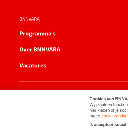
BNNVARA
Programma's
Over BNNVARA
Vacatures
Privacy
Cookie-instellingen
Algemene 