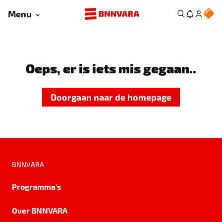
Menu
Oeps, er is iets mis gegaan..
Doorgaan naar de homepage
BNNVARA
Programma's
Over BNNVARA