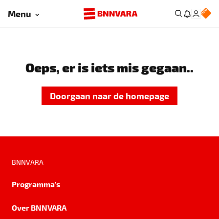
Menu
Oeps, er is iets mis gegaan..
Doorgaan naar de homepage
BNNVARA
Programma's
Over BNNVARA