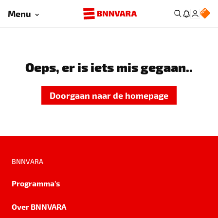
Menu
Oeps, er is iets mis gegaan..
Doorgaan naar de homepage
BNNVARA
Programma's
Over BNNVARA