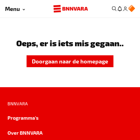
Menu
Oeps, er is iets mis gegaan..
Doorgaan naar de homepage
BNNVARA
Programma's
Over BNNVARA