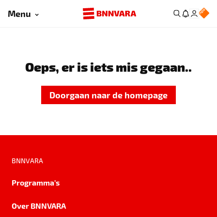
Menu
Oeps, er is iets mis gegaan..
Doorgaan naar de homepage
BNNVARA
Programma's
Over BNNVARA