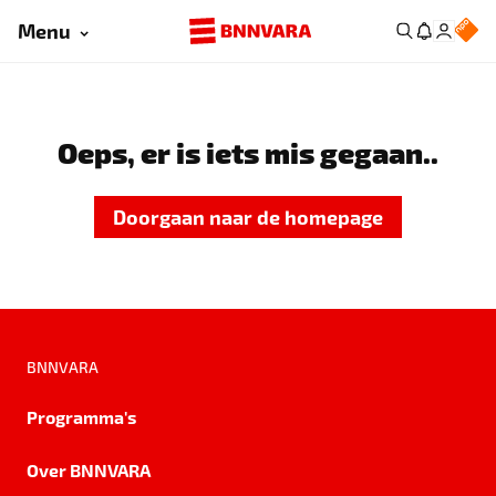
Menu
Oeps, er is iets mis gegaan..
Doorgaan naar de homepage
BNNVARA
Programma's
Over BNNVARA