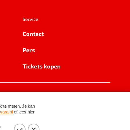
Service
Contact
Pers
Tickets kopen
RSIN 8531 62 402