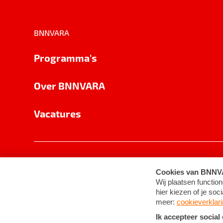
BNNVARA
Programma's
Over BNNVARA
Vacatures
Privacy
Cookie-instellingen
Algemene 