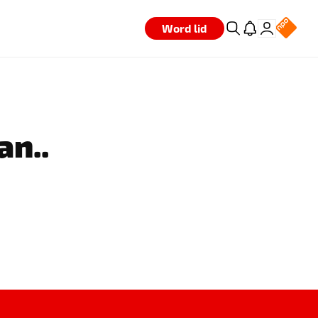
Word lid
an..