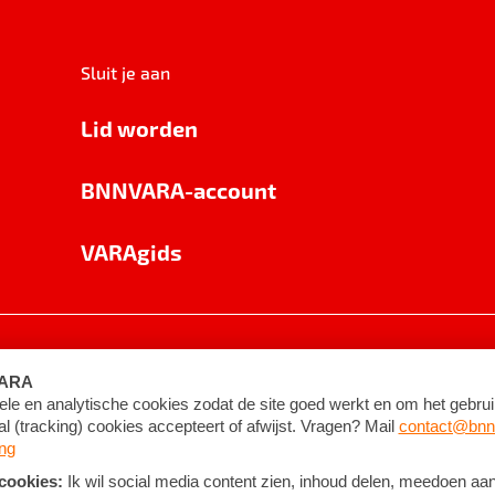
Sluit je aan
Lid worden
BNNVARA-account
VARAgids
voorwaarden
©
2026
BNNVARA