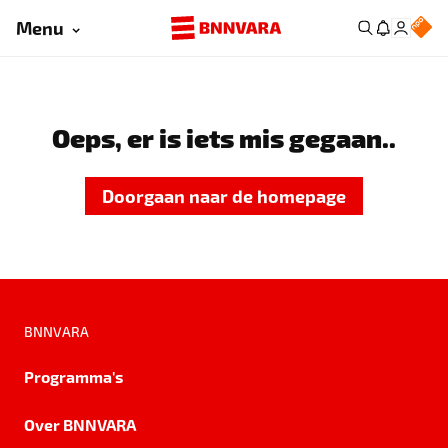
Menu
Oeps, er is iets mis gegaan..
Doorgaan naar de homepage
BNNVARA
Programma's
Over BNNVARA