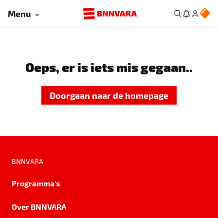
Menu
Oeps, er is iets mis gegaan..
Doorgaan naar de homepage
BNNVARA
Programma's
Over BNNVARA