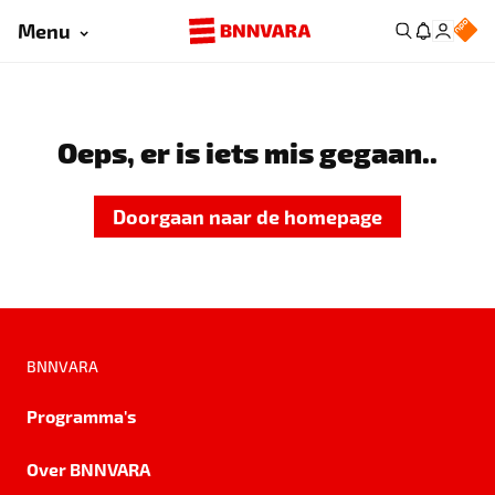
Menu
Oeps, er is iets mis gegaan..
Doorgaan naar de homepage
BNNVARA
Programma's
Over BNNVARA