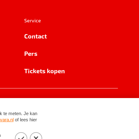
Service
Contact
Pers
Tickets kopen
RSIN 8531 62 402