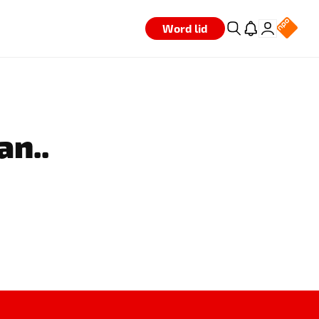
Word lid
an..