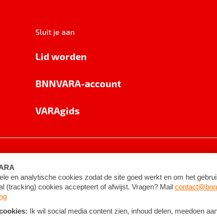
Sluit je aan
Lid worden
BNNVARA-account
VARAgids
voorwaarden
©
2026
BNNVARA