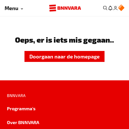
Menu
Oeps, er is iets mis gegaan..
Doorgaan naar de homepage
BNNVARA
Programma's
Over BNNVARA