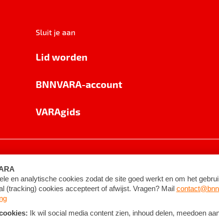
Sluit je aan
Lid worden
BNNVARA-account
VARAgids
voorwaarden
©
2026
BNNVARA