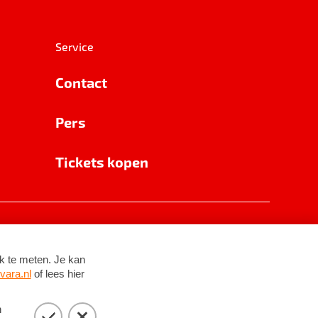
Service
Contact
Pers
Tickets kopen
RSIN 8531 62 402