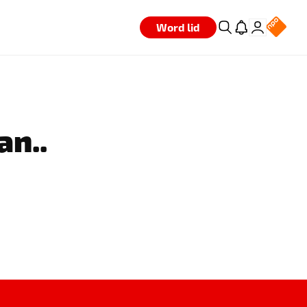
Word lid
an..