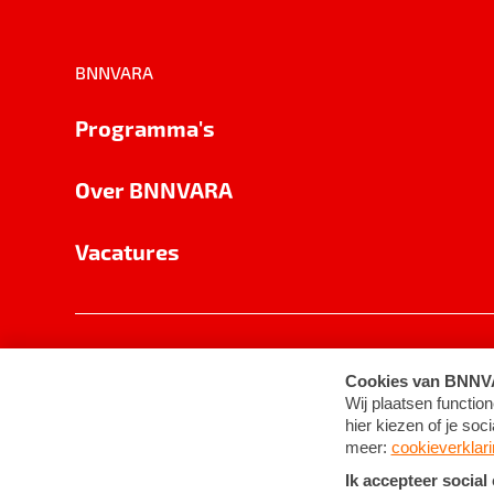
BNNVARA
Programma's
Over BNNVARA
Vacatures
Privacy
Cookie-instellingen
Algemene 