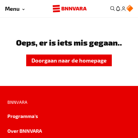
Menu
Oeps, er is iets mis gegaan..
Doorgaan naar de homepage
BNNVARA
Programma's
Over BNNVARA