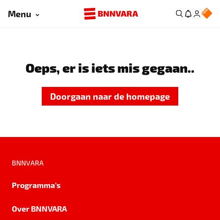
Menu
Oeps, er is iets mis gegaan..
Doorgaan naar de homepage
BNNVARA
Programma's
Over BNNVARA