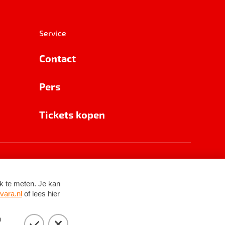
Service
Contact
Pers
Tickets kopen
RSIN 8531 62 402