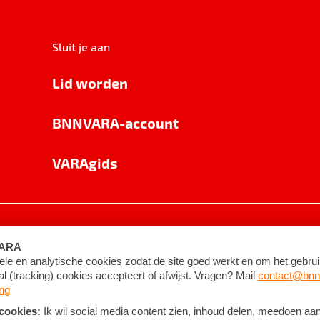
Sluit je aan
Lid worden
BNNVARA-account
VARAgids
voorwaarden
©
2026
BNNVARA