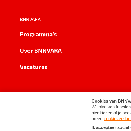
BNNVARA
Programma's
Over BNNVARA
Vacatures
Privacy
Cookie-instellingen
Algemene 