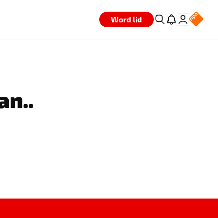
Word lid
an..