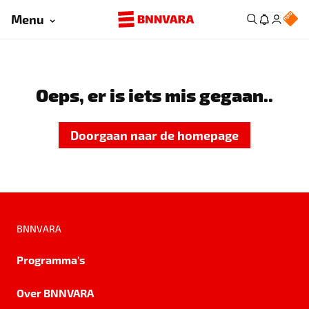
Menu
Oeps, er is iets mis gegaan..
Doorgaan naar de homepage
BNNVARA
Programma's
Over BNNVARA