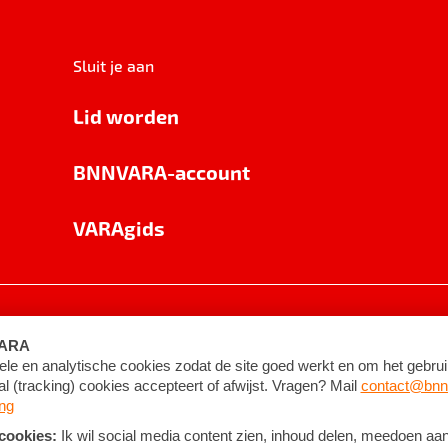
Sluit je aan
Lid worden
BNNVARA-account
VARAgids
voorwaarden
©
2026
BNNVARA