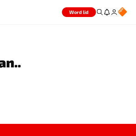
Word lid
an..