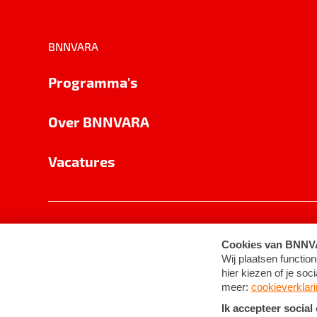
BNNVARA
Programma's
Over BNNVARA
Vacatures
Privacy
Cookie-instellingen
Algemene 