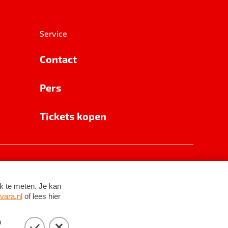
Service
Contact
Pers
Tickets kopen
RSIN 8531 62 402