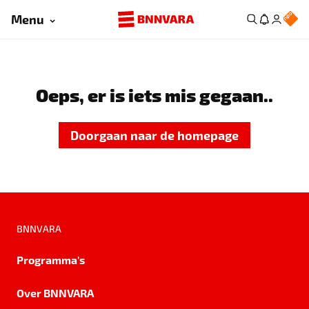
Menu
Oeps, er is iets mis gegaan..
Doorgaan naar de homepage
BNNVARA
Programma's
Over BNNVARA