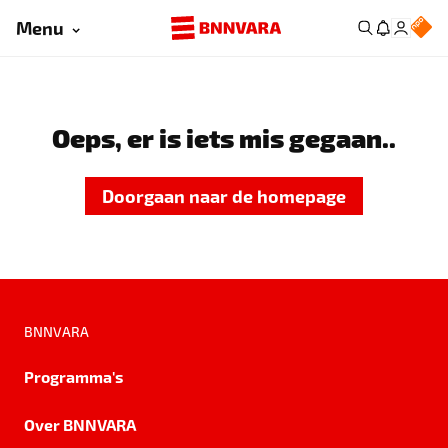
Menu
Oeps, er is iets mis gegaan..
Doorgaan naar de homepage
BNNVARA
Programma's
Over BNNVARA