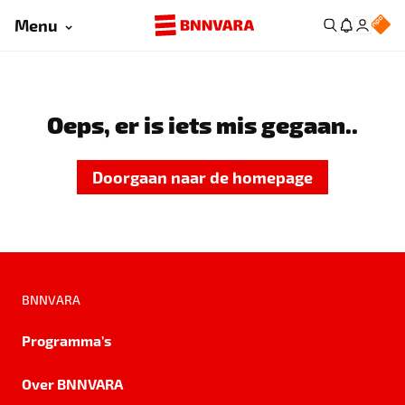
Menu
Oeps, er is iets mis gegaan..
Doorgaan naar de homepage
BNNVARA
Programma's
Over BNNVARA