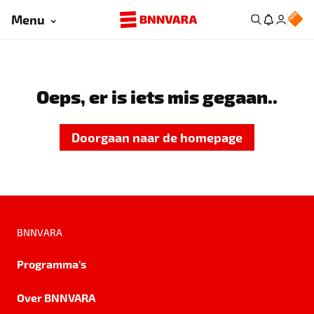
Menu
Oeps, er is iets mis gegaan..
Doorgaan naar de homepage
BNNVARA
Programma's
Over BNNVARA