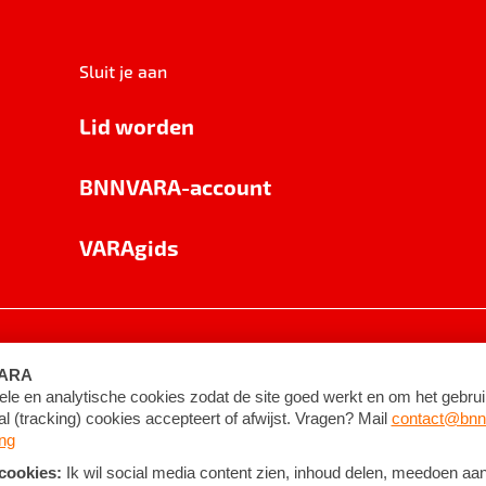
Sluit je aan
Lid worden
BNNVARA-account
VARAgids
voorwaarden
©
2026
BNNVARA