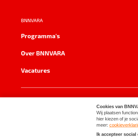
BNNVARA
Programma's
Over BNNVARA
Vacatures
Privacy
Cookie-instellingen
Algemene 