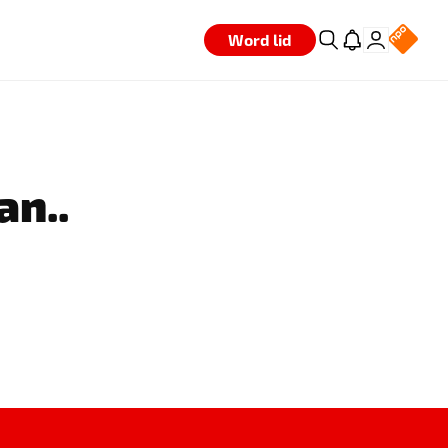
Word lid
an..