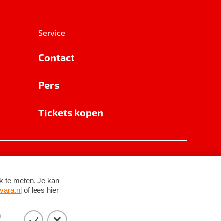
Service
Contact
Pers
Tickets kopen
RSIN 8531 62 402