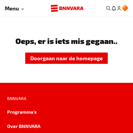
Menu
Oeps, er is iets mis gegaan..
Doorgaan naar de homepage
BNNVARA
Programma's
Over BNNVARA