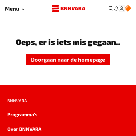
Menu
Oeps, er is iets mis gegaan..
Doorgaan naar de homepage
BNNVARA
Programma's
Over BNNVARA