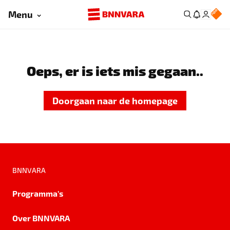
Menu
Oeps, er is iets mis gegaan..
Doorgaan naar de homepage
BNNVARA
Programma's
Over BNNVARA