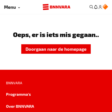
Menu
Oeps, er is iets mis gegaan..
Doorgaan naar de homepage
BNNVARA
Programma's
Over BNNVARA