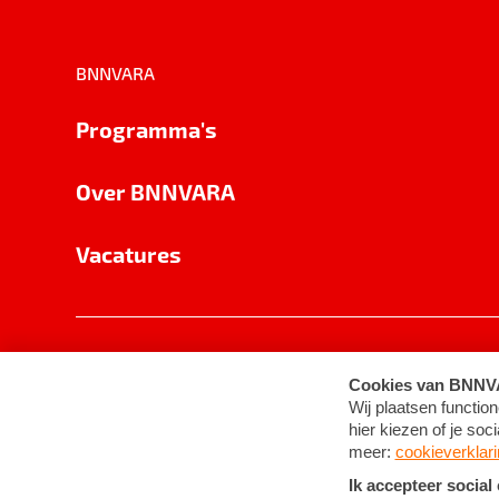
BNNVARA
Programma's
Over BNNVARA
Vacatures
Privacy
Cookie-instellingen
Algemene 