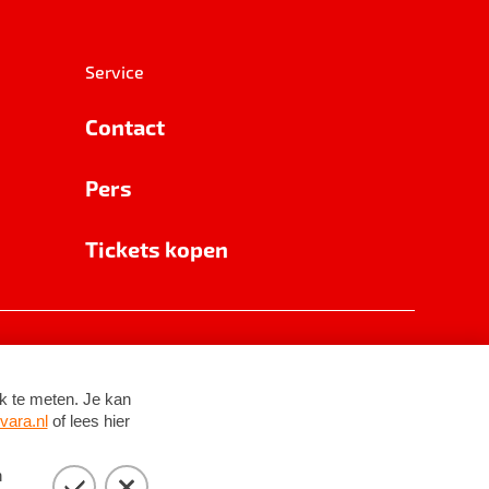
Service
Contact
Pers
Tickets kopen
RSIN 8531 62 402