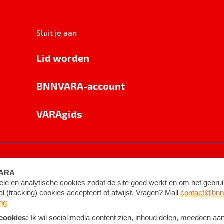
Sluit je aan
Lid worden
BNNVARA-account
VARAgids
voorwaarden
©
2026
BNNVARA