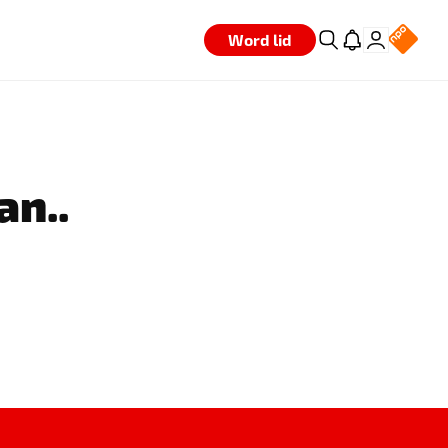
Word lid
an..