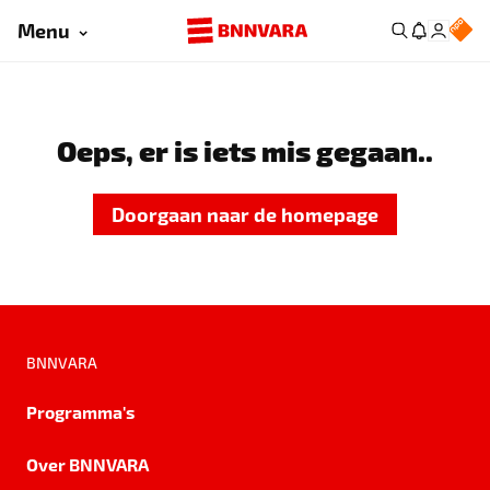
Menu
Oeps, er is iets mis gegaan..
Doorgaan naar de homepage
BNNVARA
Programma's
Over BNNVARA