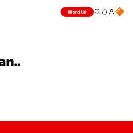
Word lid
an..