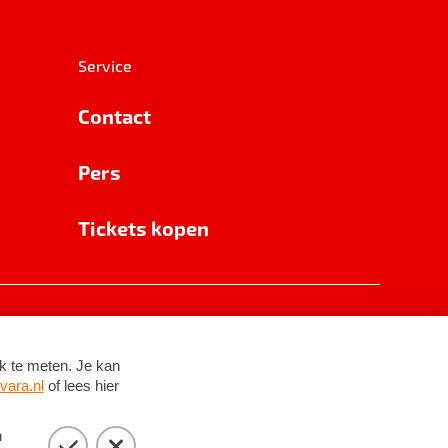
Service
Contact
Pers
Tickets kopen
RSIN 8531 62 402