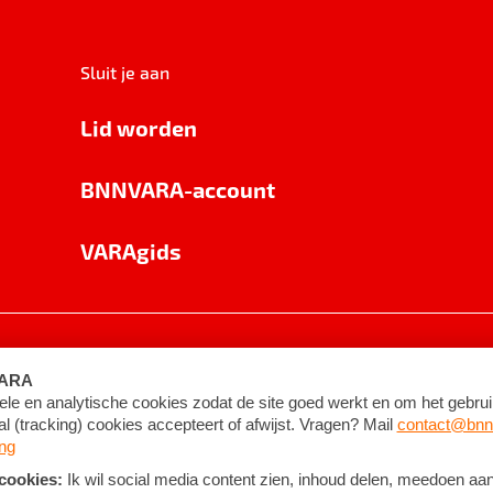
Sluit je aan
Lid worden
BNNVARA-account
VARAgids
voorwaarden
©
2026
BNNVARA