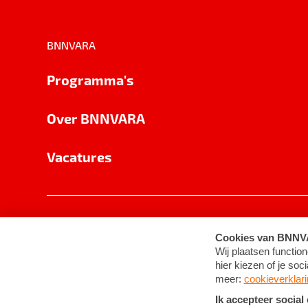
BNNVARA
Programma's
Over BNNVARA
Vacatures
Privacy
Cookie-instellingen
Algemene 