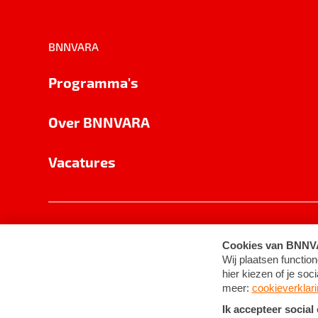
BNNVARA
Programma's
Over BNNVARA
Vacatures
Privacy
Cookie-instellingen
Algemene 