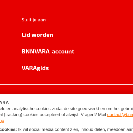
Sluit je aan
Lid worden
BNNVARA-account
VARAgids
voorwaarden
©
2026
BNNVARA