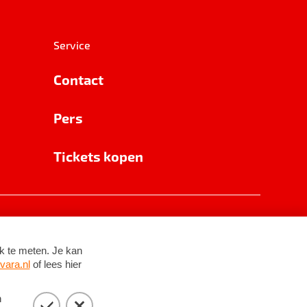
Service
Contact
Pers
Tickets kopen
RSIN 8531 62 402