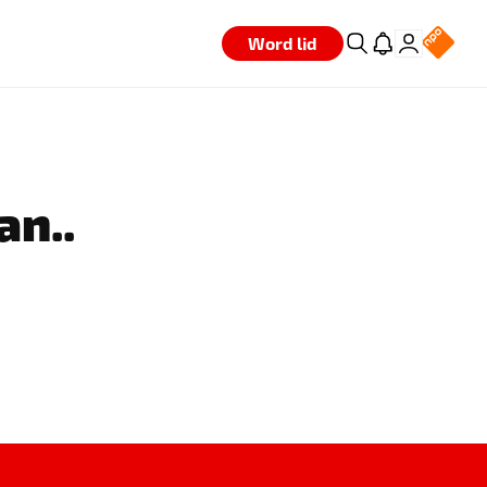
Word lid
an..