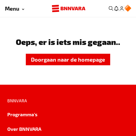
Menu
Oeps, er is iets mis gegaan..
Doorgaan naar de homepage
BNNVARA
Programma's
Over BNNVARA