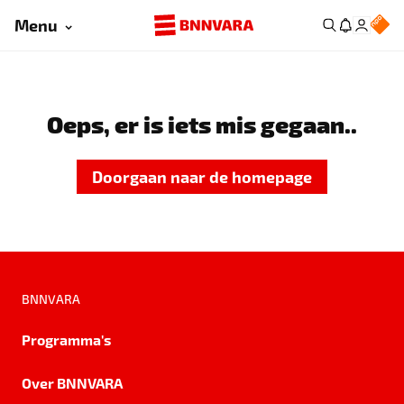
Menu
Oeps, er is iets mis gegaan..
Doorgaan naar de homepage
BNNVARA
Programma's
Over BNNVARA