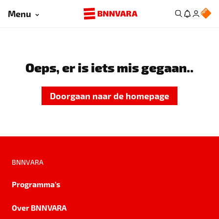
Menu
Oeps, er is iets mis gegaan..
Doorgaan naar de homepage
BNNVARA
Programma's
Over BNNVARA