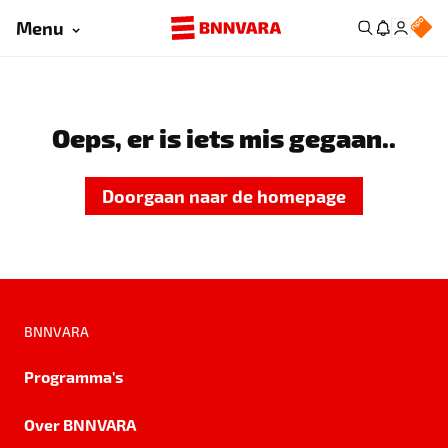
Menu
Oeps, er is iets mis gegaan..
Doorgaan naar de homepage
BNNVARA
Programma's
Over BNNVARA