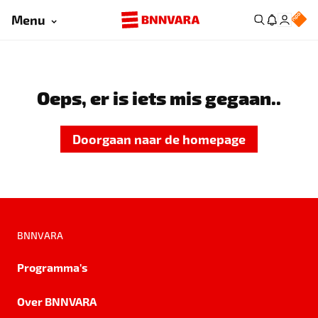
Menu
Oeps, er is iets mis gegaan..
Doorgaan naar de homepage
BNNVARA
Programma's
Over BNNVARA