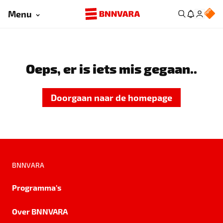
Menu
Oeps, er is iets mis gegaan..
Doorgaan naar de homepage
BNNVARA
Programma's
Over BNNVARA