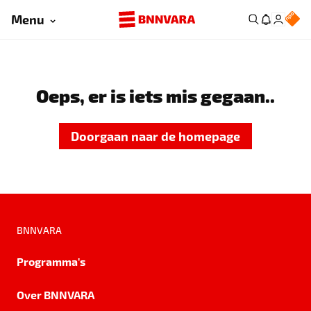
Menu
Oeps, er is iets mis gegaan..
Doorgaan naar de homepage
BNNVARA
Programma's
Over BNNVARA