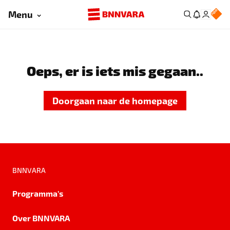
Menu
Oeps, er is iets mis gegaan..
Doorgaan naar de homepage
BNNVARA
Programma's
Over BNNVARA