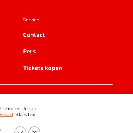
Service
Contact
Pers
Tickets kopen
RSIN 8531 62 402