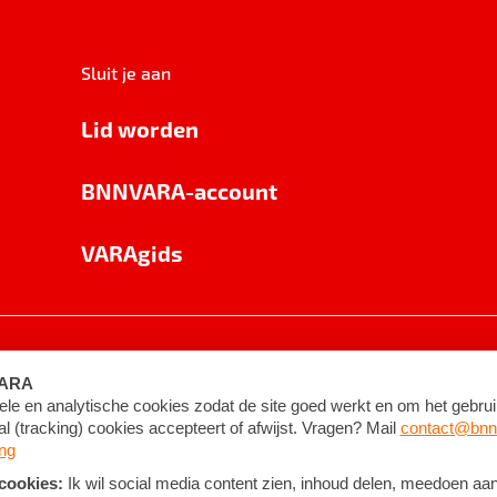
Sluit je aan
Lid worden
BNNVARA-account
VARAgids
voorwaarden
©
2026
BNNVARA