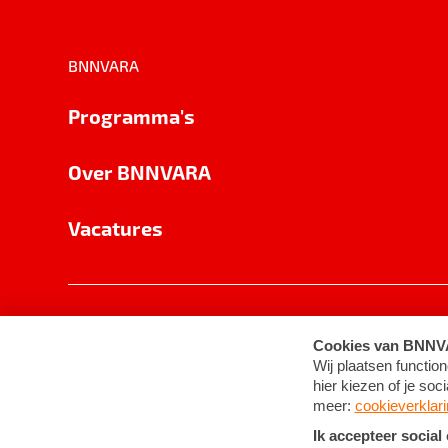
BNNVARA
Programma's
Over BNNVARA
Vacatures
Privacy
Cookie-instellingen
Algemene 