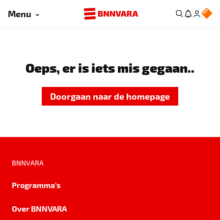
Menu
Oeps, er is iets mis gegaan..
Doorgaan naar de homepage
BNNVARA
Programma's
Over BNNVARA