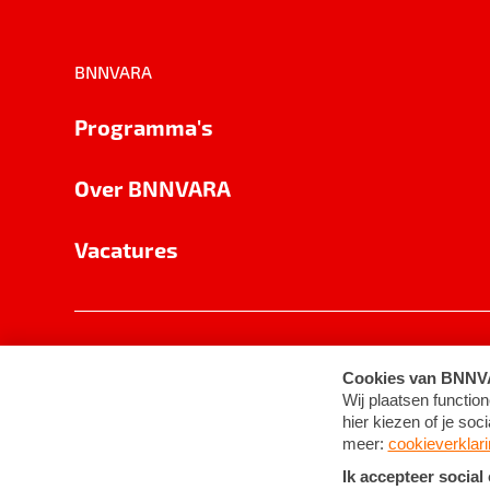
BNNVARA
Programma's
Over BNNVARA
Vacatures
Privacy
Cookie-instellingen
Algemene 