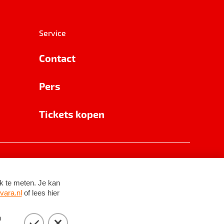
Service
Contact
Pers
Tickets kopen
RSIN 8531 62 402