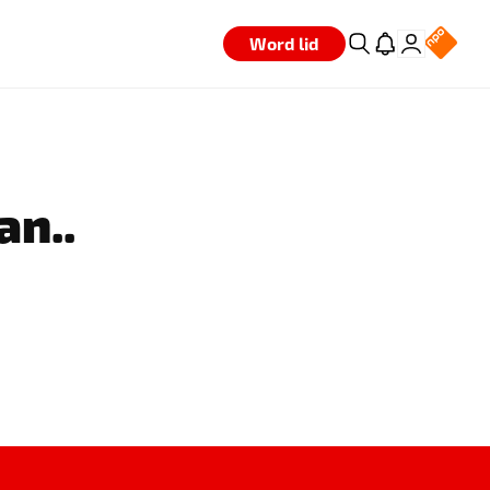
Word lid
an..