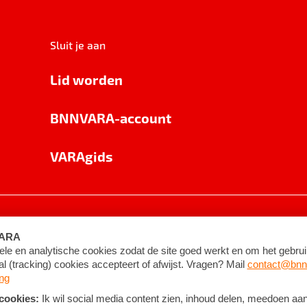
Sluit je aan
Lid worden
BNNVARA-account
VARAgids
voorwaarden
©
2026
BNNVARA