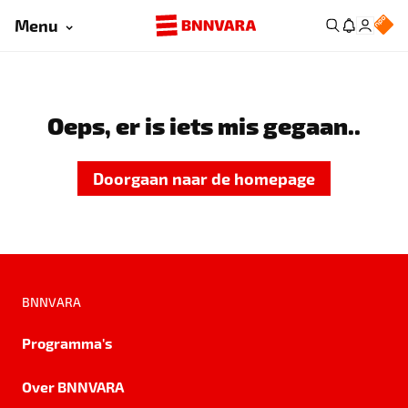
Menu
Oeps, er is iets mis gegaan..
Doorgaan naar de homepage
BNNVARA
Programma's
Over BNNVARA