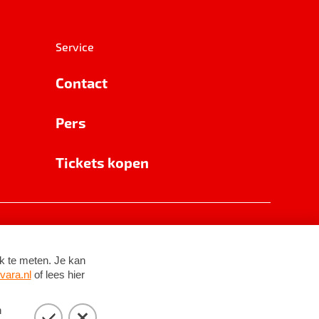
Service
Contact
Pers
Tickets kopen
RSIN 8531 62 402