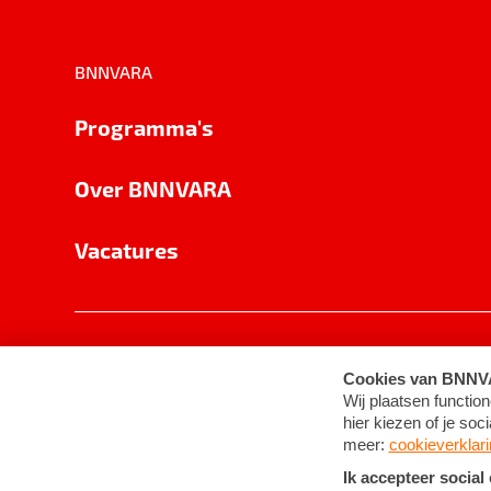
BNNVARA
Programma's
Over BNNVARA
Vacatures
Privacy
Cookie-instellingen
Algemene 