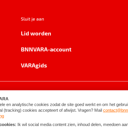
Sluit je aan
Lid worden
BNNVARA-account
VARAgids
voorwaarden
©
2026
BNNVARA