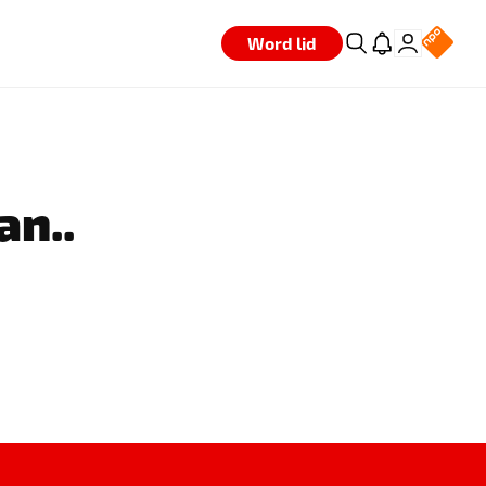
Word lid
an..