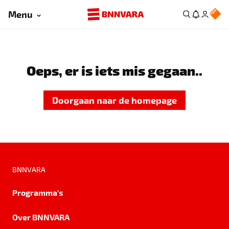
Menu
Oeps, er is iets mis gegaan..
Doorgaan naar de homepage
BNNVARA
Programma's
Over BNNVARA