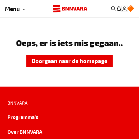
Menu
Oeps, er is iets mis gegaan..
Doorgaan naar de homepage
BNNVARA
Programma's
Over BNNVARA