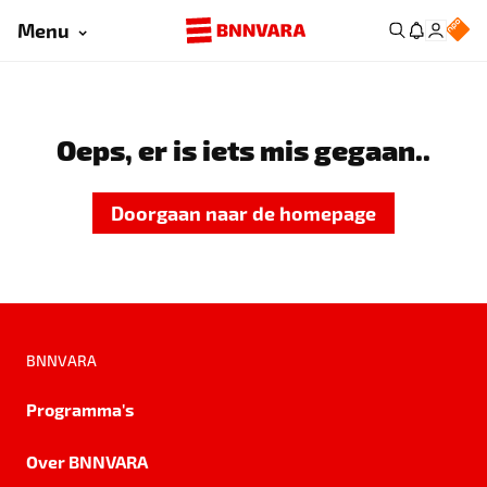
Menu
Oeps, er is iets mis gegaan..
Doorgaan naar de homepage
BNNVARA
Programma's
Over BNNVARA